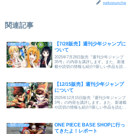
nekopunche
関連記事
【7/28販売】週刊少年ジャンプに
漫画・アニメ
ついて
2025年7月28日販売『週刊少年ジャンプ
35号』の内容を講評します。また、新連
載や読切の情報も紹介!!新しい作品を読む
のに抵抗がある人にわかりやすく紹介す
るブログです。
【12/15販売】週刊少年ジャンプ
漫画・アニメ
について
2025年12月15日販売『週刊少年ジャンプ
3号』の内容を講評します。また、新連載
や読切の情報も紹介!!新しい作品を読むの
に抵抗がある人にわかりやすく紹介する
ブログです。
ONE PIECE BASE SHOPに行っ
漫画・アニメ
てきたよ！レポート