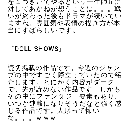
を１つきいてやるという一生師匠に
対してあかねが想うことは。。。戦
いが終わった後もドラマが続いてい
ますね。雰囲気や表情の描き方が本
当にすばらしいです。
『DOLL SHOWS
』
読切掲載の作品です。今週のジャン
プの中ですごく際立っていたので紹
介します。とにかく内容がダーク
で、先が読めない作品です。しかも
その中にファンタジー要素もあり、
いつか連載になりそうだなと強く感
じる作品です。人形って怖い
な。。。ｗｗｗ