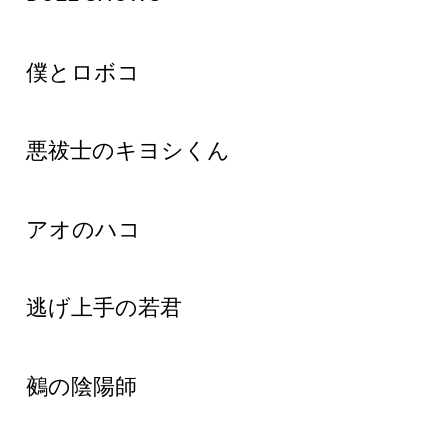
僕とロボコ
悪祓士のキヨシくん
アオのハコ
逃げ上手の若君
鵺の陰陽師