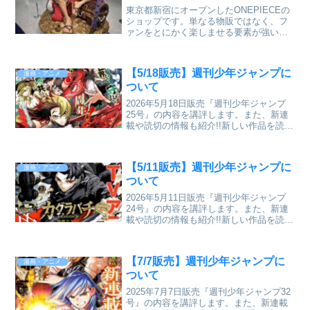
東京都新宿にオープンしたONEPIECEの
ショップです。単なる物販ではなく、フ
ァンをとにかく楽しませる要素が強い店
です。内容や感動を伝えたうので、その
レポートをします。
【5/18販売】週刊少年ジャンプに
漫画・アニメ
ついて
2026年5月18日販売『週刊少年ジャンプ
25号』の内容を講評します。また、新連
載や読切の情報も紹介!!新しい作品を読む
のに抵抗がある人にわかりやすく紹介す
るブログです。
【5/11販売】週刊少年ジャンプに
漫画・アニメ
ついて
2026年5月11日販売『週刊少年ジャンプ
24号』の内容を講評します。また、新連
載や読切の情報も紹介!!新しい作品を読む
のに抵抗がある人にわかりやすく紹介す
るブログです。
【7/7販売】週刊少年ジャンプに
漫画・アニメ
ついて
2025年7月7日販売『週刊少年ジャンプ32
号』の内容を講評します。また、新連載